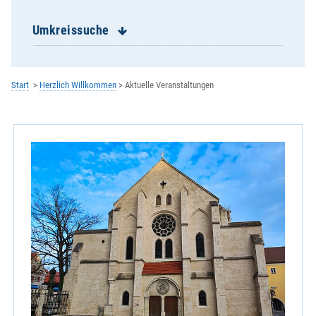
Hohenburg / St. Jakob / St. Peter
Hohenkemnath / Mariä Himmelfahrt
Umkreissuche
Illschwang / St. Veit
Kastl / St. Petrus
Kemnath am Buchberg / St. Margareta
Start
Herzlich Willkommen
Aktuelle Veranstaltungen
Königstein / St. Michael
Kümmersbruck / St. Antonius
Lintach / St. Walburga
Neukirchen / St.Peter und Paul
Paulsdorf / St. Peter und Paul
Poppenricht / St. Michael
Rieden / Mariä Himmelfahrt
Schlicht / St. Georg
Schmidmühlen / St. Ägidius
Schnaittenbach / St. Vitus
St. Georg
St. Josef / Aschach - Raigering
St. Konrad