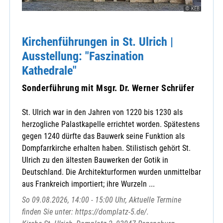
St. Martin
© KEB
St. Michael
Sulzbach-Rosenberg / Herz Jesu
Kirchenführungen in St. Ulrich |
Sulzbach-Rosenberg / St. Marien
Ausstellung: "Faszination
Theuern-Ebermannsdorf / St. Nikolaus
Kathedrale"
Ursensollen
Ursulapoppenricht / St. Ursula
Sonderführung mit Msgr. Dr. Werner Schrüfer
Utzenhofen / St. Vitus
Vilseck / St. Ägidius
St. Ulrich war in den Jahren von 1220 bis 1230 als
Vilshofen / St. Michael
herzogliche Palastkapelle errichtet worden. Spätestens
Wutschdorf-Freudenberg / St.Martin
gegen 1240 dürfte das Bauwerk seine Funktion als
Zentrale Veranstaltungen
Dompfarrkirche erhalten haben. Stilistisch gehört St.
Ulrich zu den ältesten Bauwerken der Gotik in
Deutschland. Die Architekturformen wurden unmittelbar
aus Frankreich importiert; ihre Wurzeln ...
Caritas-Verband
So 09.08.2026, 14:00 - 15:00 Uhr, Aktuelle Termine
Ehevorbereitung
finden Sie unter: https://domplatz-5.de/.