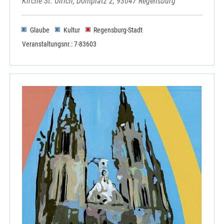
Kirche St. Ulrich, Domplatz 2, 93047 Regensburg
Elternschule
Haus der Begegnung, Ensdorf
Haus der Besinnung, Amberg
Glaube
Kultur
Regensburg-Stadt
Historischer Verein für Oberpfalz
Veranstaltungsnr.: 7-83603
Malteser Hilfsdienst e.V.
Ökumenischer Gesprächskreis Rieden
Sozialdienst Kath. Frauen