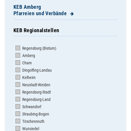
KEB Amberg
Pfarreien und Verbände
KEB Regionalstellen
Adertshausen / St. Peter
Allersburg / St. Michael
Regensburg (Bistum)
Ammerthal / St. Nikolaus
Amberg
Ehenfeld / St. Michael
Cham
Ensdorf / St. Jakob
Dingolfing-Landau
Freihung / Hl. Dreifaltigkeit
Kelheim
Gebenbach / St. Martin
Neustadt-Weiden
Großschönbrunn / St. Johann
Regensburg-Stadt
Hahnbach / St. Jakob
Regensburg-Land
Hausen / St. Georg
Schwandorf
Hirschau / Mariä Himmelfahrt
Straubing-Bogen
Hl. Dreifaltigkeit
Tirschenreuth
Hl. Familie
Wunsiedel