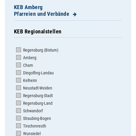
KEB Amberg
Pfarreien und Verbände
KEB Regionalstellen
Adertshausen / St. Peter
Allersburg / St. Michael
Regensburg (Bistum)
Ammerthal / St. Nikolaus
Amberg
Ehenfeld / St. Michael
Cham
Ensdorf / St. Jakob
Dingolfing-Landau
Freihung / Hl. Dreifaltigkeit
Kelheim
Gebenbach / St. Martin
Neustadt-Weiden
Großschönbrunn / St. Johann
Regensburg-Stadt
Hahnbach / St. Jakob
Regensburg-Land
Hausen / St. Georg
Schwandorf
Hirschau / Mariä Himmelfahrt
Straubing-Bogen
Hl. Dreifaltigkeit
Tirschenreuth
Hl. Familie
Wunsiedel