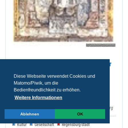
© Joachim Schamriss
Führungen durch die Schatzkammer
und die östlichen Krypten
Diese Webseite verwendet Cookies und
(Emmerams-(Ring-)) und
Matomo/Piwik, um die
Ramwoldkrypta.
Bedienfreundlichkeit zu erhöhen.
Weitere Informationen
Sa 08.08.2026, 15:00 Uhr
EmmeramForum, Emmeramsplatz 3, 93047 Regensburg
Ablehnen
OK
Kultur
Gesellschaft
Regensburg-Stadt