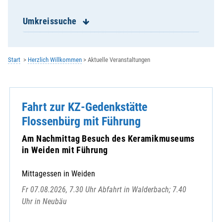
Hohenburg / St. Jakob / St. Peter
Hohenkemnath / Mariä Himmelfahrt
Umkreissuche
Illschwang / St. Veit
Kastl / St. Petrus
Kemnath am Buchberg / St. Margareta
Start
Herzlich Willkommen
Aktuelle Veranstaltungen
Königstein / St. Michael
Kümmersbruck / St. Antonius
Lintach / St. Walburga
Fahrt zur KZ-Gedenkstätte
Neukirchen / St.Peter und Paul
Paulsdorf / St. Peter und Paul
Flossenbürg mit Führung
Poppenricht / St. Michael
Am Nachmittag Besuch des Keramikmuseums
Rieden / Mariä Himmelfahrt
in Weiden mit Führung
Schlicht / St. Georg
Schmidmühlen / St. Ägidius
Mittagessen in Weiden
Schnaittenbach / St. Vitus
Fr 07.08.2026, 7.30 Uhr Abfahrt in Walderbach; 7.40
St. Georg
Uhr in Neubäu
St. Josef / Aschach - Raigering
St. Konrad