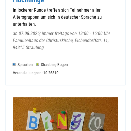
Elternschule
Haus der Begegnung, Ensdorf
In lockerer Runde treffen sich Teilnehmer aller
Haus der Besinnung, Amberg
Altersgruppen um sich in deutscher Sprache zu
Historischer Verein für Oberpfalz
unterhalten.
Malteser Hilfsdienst e.V.
ab 07.08.2026; immer freitags von 13:00 - 16:00 Uhr
Ökumenischer Gesprächskreis Rieden
Familienhaus der Christuskirche, Eichendorffstr. 11,
Sozialdienst Kath. Frauen
94315 Straubing
Sprachen
Straubing-Bogen
Veranstaltungsnr.: 10-26810