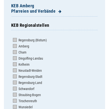
KEB Amberg
Pfarreien und Verbände
KEB Regionalstellen
Adertshausen / St. Peter
Allersburg / St. Michael
Regensburg (Bistum)
Ammerthal / St. Nikolaus
Amberg
Ehenfeld / St. Michael
Cham
Ensdorf / St. Jakob
Dingolfing-Landau
Freihung / Hl. Dreifaltigkeit
Kelheim
Gebenbach / St. Martin
Neustadt-Weiden
Großschönbrunn / St. Johann
Regensburg-Stadt
Hahnbach / St. Jakob
Regensburg-Land
Hausen / St. Georg
Schwandorf
Hirschau / Mariä Himmelfahrt
Straubing-Bogen
Hl. Dreifaltigkeit
Tirschenreuth
Hl. Familie
Wunsiedel