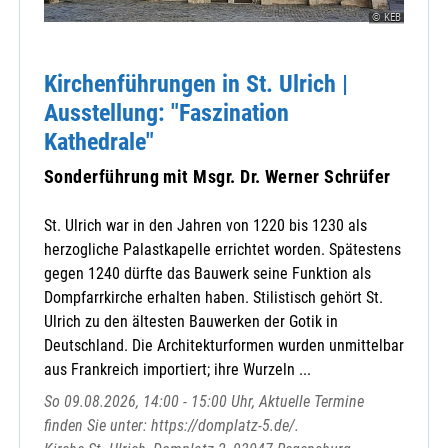
St. Martin
© KEB
St. Michael
Sulzbach-Rosenberg / Herz Jesu
Kirchenführungen in St. Ulrich |
Sulzbach-Rosenberg / St. Marien
Ausstellung: "Faszination
Theuern-Ebermannsdorf / St. Nikolaus
Kathedrale"
Ursensollen
Ursulapoppenricht / St. Ursula
Sonderführung mit Msgr. Dr. Werner Schrüfer
Utzenhofen / St. Vitus
Vilseck / St. Ägidius
St. Ulrich war in den Jahren von 1220 bis 1230 als
Vilshofen / St. Michael
herzogliche Palastkapelle errichtet worden. Spätestens
Wutschdorf-Freudenberg / St.Martin
gegen 1240 dürfte das Bauwerk seine Funktion als
Zentrale Veranstaltungen
Dompfarrkirche erhalten haben. Stilistisch gehört St.
Ulrich zu den ältesten Bauwerken der Gotik in
Deutschland. Die Architekturformen wurden unmittelbar
aus Frankreich importiert; ihre Wurzeln ...
Caritas-Verband
So 09.08.2026, 14:00 - 15:00 Uhr, Aktuelle Termine
Ehevorbereitung
finden Sie unter: https://domplatz-5.de/.