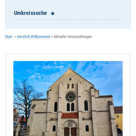
Hohenburg / St. Jakob / St. Peter
Hohenkemnath / Mariä Himmelfahrt
Umkreissuche
Illschwang / St. Veit
Kastl / St. Petrus
Kemnath am Buchberg / St. Margareta
Start
Herzlich Willkommen
Aktuelle Veranstaltungen
Königstein / St. Michael
Kümmersbruck / St. Antonius
Lintach / St. Walburga
Neukirchen / St.Peter und Paul
Paulsdorf / St. Peter und Paul
Poppenricht / St. Michael
Rieden / Mariä Himmelfahrt
Schlicht / St. Georg
Schmidmühlen / St. Ägidius
Schnaittenbach / St. Vitus
St. Georg
St. Josef / Aschach - Raigering
St. Konrad