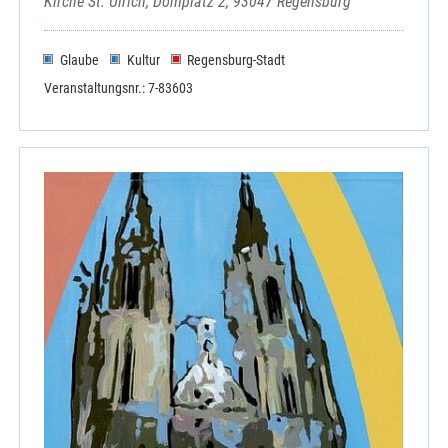
Kirche St. Ulrich, Domplatz 2, 93047 Regensburg
Elternschule
Haus der Begegnung, Ensdorf
Haus der Besinnung, Amberg
Glaube
Kultur
Regensburg-Stadt
Historischer Verein für Oberpfalz
Veranstaltungsnr.: 7-83603
Malteser Hilfsdienst e.V.
Ökumenischer Gesprächskreis Rieden
Sozialdienst Kath. Frauen