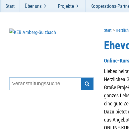
Start
Über uns
Projekte
Kooperations-Partn
Start
Herzlic
Ehevo
Online-Kur
Liebes heira
Herzlichen G
Große Projek
ganzes Leben
eine gute Ze
Dazu bietet 
das Angebot
ONLINE-KU