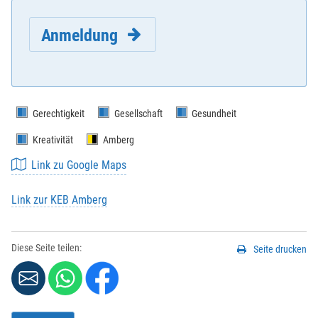
Anmeldung
Gerechtigkeit
Gesellschaft
Gesundheit
Kreativität
Amberg
E-Mail
*
:
Link zu Google Maps
Link zur KEB Amberg
Vorname
*
:
Diese Seite teilen:
Seite drucken
Nachname
*
:
Strasse / Hausnr.
*
: