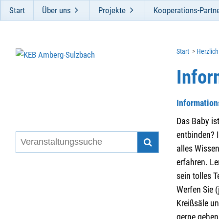
Start
Über uns
Projekte
Kooperations-Partn
Start
Herzlic
Infor
Information
Das Baby is
entbinden? 
alles Wisse
erfahren. Le
sein tolles
Werfen Sie (
Kreißsäle un
gerne gehen