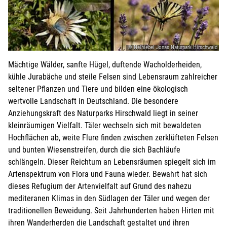
© Nelhiebel Jonas Naturpark Hirschwald
Mächtige Wälder, sanfte Hügel, duftende Wacholderheiden,
kühle Jurabäche und steile Felsen sind Lebensraum zahlreicher
seltener Pflanzen und Tiere und bilden eine ökologisch
wertvolle Landschaft in Deutschland. Die besondere
Anziehungskraft des Naturparks Hirschwald liegt in seiner
kleinräumigen Vielfalt. Täler wechseln sich mit bewaldeten
Hochflächen ab, weite Flure finden zwischen zerklüfteten Felsen
und bunten Wiesenstreifen, durch die sich Bachläufe
schlängeln. Dieser Reichtum an Lebensräumen spiegelt sich im
Artenspektrum von Flora und Fauna wieder. Bewahrt hat sich
dieses Refugium der Artenvielfalt auf Grund des nahezu
mediteranen Klimas in den Südlagen der Täler und wegen der
traditionellen Beweidung. Seit Jahrhunderten haben Hirten mit
ihren Wanderherden die Landschaft gestaltet und ihren