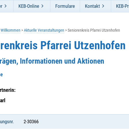
er
KEB-Online
Formulare
Kontakt
KEB-Pr
h Willkommen
Aktuelle Veranstaltungen
Seniorenkreis Pfarrei Utzenhofen
renkreis Pfarrei Utzenhofen
trägen, Informationen und Aktionen
he
tnerin:
arl
tungsnr.
2-30366