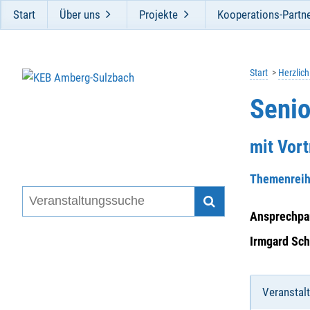
Start
Über uns
Projekte
Kooperations-Partn
Start
Herzlic
Senio
mit Vor
Themenrei
Ansprechpar
Irmgard Sch
Veranstal