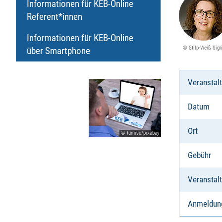
Informationen für KEB-Online
Referent*innen
Informationen für KEB-Online
© Stilp-Weiß Sigr
über Smartphone
Veranstal
Datum
Ort
© tumisu/pixabay
Gebühr
Veranstalt
Anmeldun