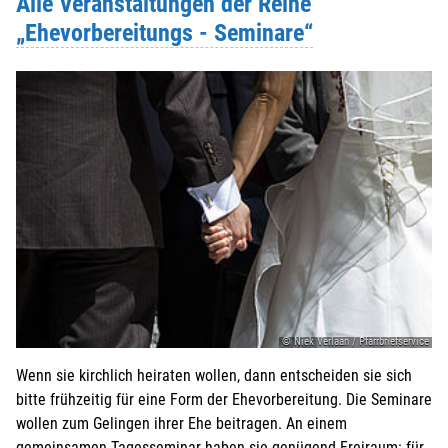
Alle Veranstaltungen der Reihe
„Ehevorbereitungs - Seminare“
PLZ
*
:
Ort
*
:
Telefonnr.
*
:
Weitere Angaben, die Sie der KEB mitteilen möchten:
Beachten Sie hierzu evtl. die Felder
ANMELDUNG
und
HINWEISE
in der Veranstaltungsbeschreibung oben.
© Niek Verlaan / Pfarrbriefservice
Wenn sie kirchlich heiraten wollen, dann entscheiden sie sich
bitte frühzeitig für eine Form der Ehevorbereitung. Die Seminare
wollen zum Gelingen ihrer Ehe beitragen. An einem
Weitere Personen (ab 15 Jahren)
gemeinsamen Tagesseminar haben sie genügend Freiraum: für