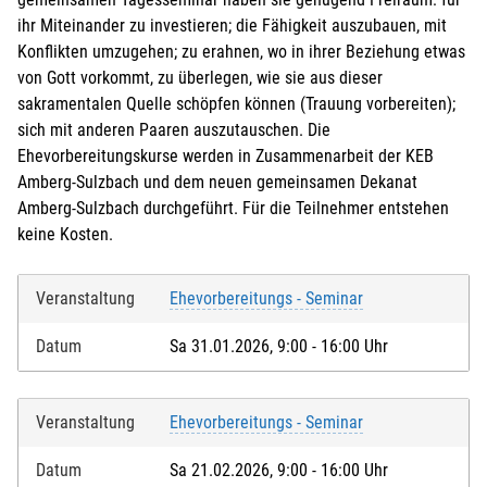
für die weiteren Personen übernimmt der Anmelder die
ihr Miteinander zu investieren; die Fähigkeit auszubauen, mit
Kosten
Konflikten umzugehen; zu erahnen, wo in ihrer Beziehung etwas
von Gott vorkommt, zu überlegen, wie sie aus dieser
sakramentalen Quelle schöpfen können (Trauung vorbereiten);
Ich melde weitere Personen an (ab 15 Jahren)
sich mit anderen Paaren auszutauschen. Die
Ehevorbereitungskurse werden in Zusammenarbeit der KEB
Bei Veranstaltungen mit Kindern:
Amberg-Sulzbach und dem neuen gemeinsamen Dekanat
Amberg-Sulzbach durchgeführt. Für die Teilnehmer entstehen
Kind mit anmelden
keine Kosten.
Veranstaltung
Ehevorbereitungs - Seminar
Datum
Sa 31.01.2026, 9:00 - 16:00 Uhr
Veranstaltung
Ehevorbereitungs - Seminar
Ich akzeptiere die
Nutzungsbedingungen (AGB)
. Die
Datum
Sa 21.02.2026, 9:00 - 16:00 Uhr