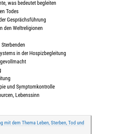
te, was bedeutet begleiten
hen Todes
der Gesprächsführung
in den Weltreligionen
 Sterbenden
Systems in der Hospizbegleitung
rgevollmacht
g
itung
apie und Symptomkontrolle
sourcen, Lebenssinn
g mit dem Thema Leben, Sterben, Tod und