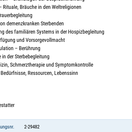
 – Rituale, Bräuche in den Weltreligionen
Trauerbegleitung
von demenzkranken Sterbenden
ng des familiären Systems in der Hospizbegleitung
rfügung und Vorsorgevollmacht
ulation – Berührung
 in der Sterbebegleitung
dizin, Schmerztherapie und Symptomkontrolle
t- Bedürfnisse, Ressourcen, Lebenssinn
estatter
tungsnr.
2-29482