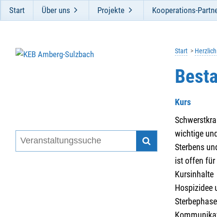
Start
Über uns
Projekte
Kooperations-Partn
Start
Herzlic
Best
Kurs
Schwerstkra
wichtige un
Sterbens und
ist offen fü
Kursinhalte
Hospizidee 
Sterbephase
Kommunikat