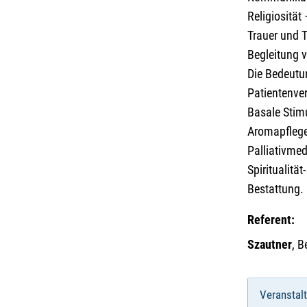
Religiosität
Trauer und 
Begleitung 
Die Bedeutu
Patientenve
Basale Stim
Aromapflege
Palliativme
Spiritualitä
Bestattung.
Referent:
Szautner
, B
Veranstal