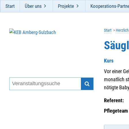
Start
Über uns
Projekte
Kooperations-Partn
Start
Herzlic
Säugl
Kurs
Vor einer Ge
monatlich s
nötigte Bab
Referent:
Pflegeteam 