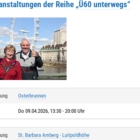
ranstaltungen der Reihe
„Ü60 unterwegs“
© Jcstudio/freepik.com
tung
Osterbrunnen
Do 09.04.2026, 13:30 - 20:00 Uhr
tung
St. Barbara Amberg - Luitpoldhöhe