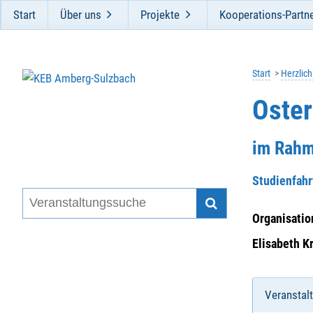
Start
Über uns
Projekte
Kooperations-Partn
Start
Herzlic
Oste
im Rahm
Studienfahr
Organisatio
Elisabeth K
Veranstal