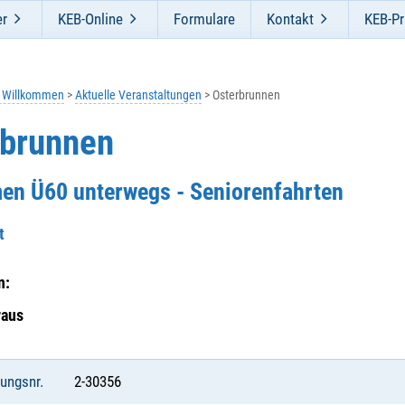
er
KEB-Online
Formulare
Kontakt
KEB-Pr
h Willkommen
Aktuelle Veranstaltungen
Osterbrunnen
rbrunnen
en Ü60 unterwegs - Seniorenfahrten
t
n:
raus
tungsnr.
2-30356