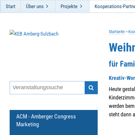
Start
Über uns
Projekte
Kooperations-Partn
Startseite
Koo
Weihn
für Fami
Kreativ-Wo
Heute gestal
Kinderzimme
werden bema
steht dann a
ACM - Amberger Congress
Marketing