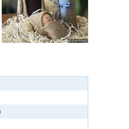
© Elternschule
g