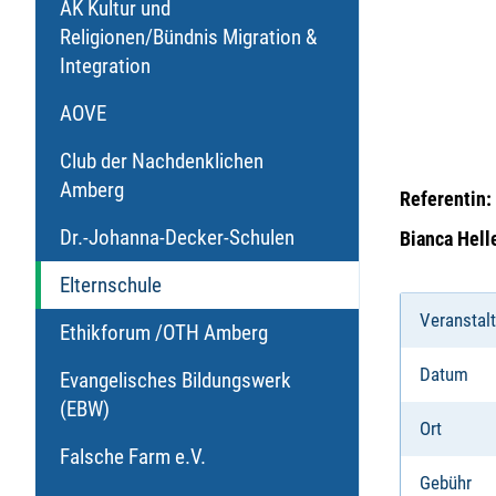
AK Kultur und
Religionen/Bündnis Migration &
Integration
AOVE
Club der Nachdenklichen
Amberg
Referentin:
Dr.-Johanna-Decker-Schulen
Bianca Hell
Elternschule
Veranstal
Ethikforum /OTH Amberg
Datum
Evangelisches Bildungswerk
(EBW)
Ort
Falsche Farm e.V.
Gebühr