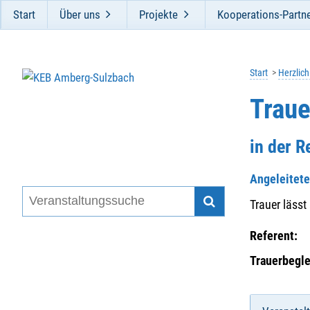
Start
Über uns
Projekte
Kooperations-Partn
Start
Herzlic
Trau
in der 
Angeleitet
Trauer lässt
Referent:
Trauerbegle