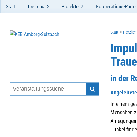
Start
Über uns
Projekte
Kooperations-Partn
Start
Herzlic
Impul
Traue
in der 
Angeleitet
In einem ge
Menschen zu
Anregungen
Dunkel find